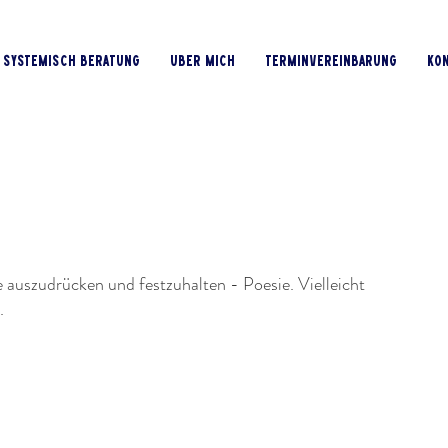
systemisch beratung
über mich
terminvereinbarung
kon
auszudrücken und festzuhalten - Poesie. Vielleicht
.