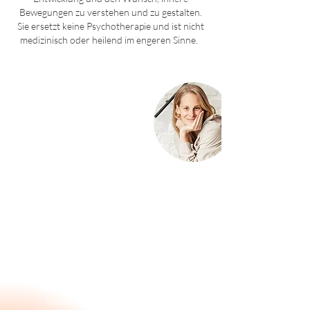
Bewegungen zu verstehen und zu gestalten.
Sie ersetzt keine Psychotherapie und ist nicht
medizinisch oder heilend im engeren Sinne.
Über mich & meine Philosophie
Was Menschen im Denken, im Fühlen, im
Körper bewegt, interessiert und begleitet
mich seit vielen Jahren zunächst in
Radioredaktionen und -
Marketingsabteilungen, dann in der
Yoga- und Achtsamkeitslehre. Heute
arbeite ich als systemische Beraterin mit
Menschen, die spüren, dass etwas ins
Stocken geraten ist und die sich