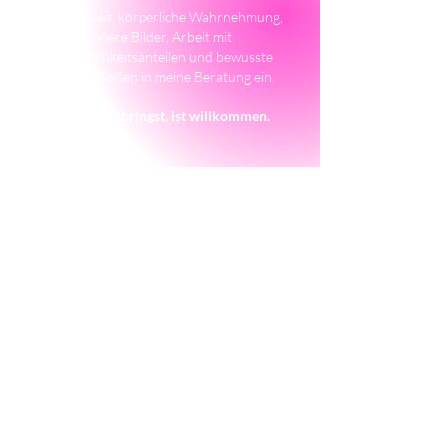
Achtsamkeit, körperliche Wahrnehmung,
innere Bilder, Arbeit mit
Persönlichkeitsanteilen und bewusste
Sprache fließen in meine Beratung ein.
Was du mitbringst, ist willkommen.
Aus- und Fortbildungen
BA Medienwissenschaft (Universität
Paderborn)
Ausbildung zur Yogalehrerin für TriYoga®
(Triyoga®Center Allershausen)
Weiterbildung zur Achtsamkeitstrainerin
(taohealth Akademie)
Ausbildung zur Yogalehrerin für Liquid Flow
Yoga (Kale & Cake)
Weiterbildung zur systemischen Beraterin