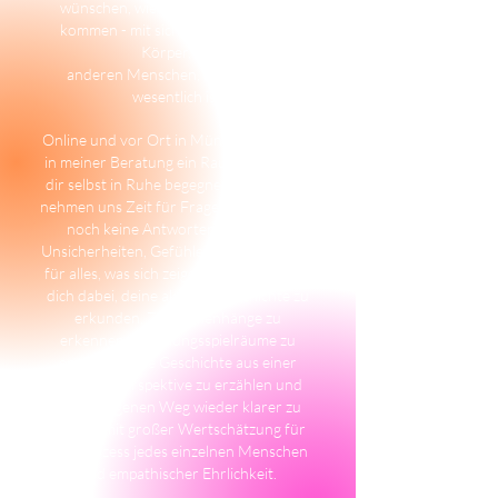
wünschen, wieder in Verbindung zu
kommen - mit sich, mit dem eigenen
Körper, mit
anderen Menschen, mit dem, was
wesentlich ist.
Online und vor Ort in München entsteht
in meiner Beratung ein Raum, in dem du
dir selbst in Ruhe begegnen kannst. Wir
nehmen uns Zeit für Fragen, die vielleicht
noch keine Antworten haben, für
Unsicherheiten, Gefühle, Körpersignale –
für alles, was sich zeigen will. Ich begleite
dich dabei, deine aktuelle Geschichte zu
erkunden, Zusammenhänge zu
erkennen, Handlungsspielräume zu
entdecken, die Geschichte aus einer
anderen Perspektive zu erzählen und
deinen eigenen Weg wieder klarer zu
sehen - mit großer Wertschätzung für
den Prozess jedes einzelnen Menschen
und empathischer Ehrlichkeit.